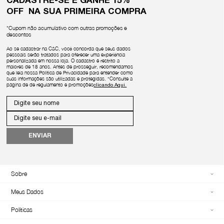
CADASTRE-SE E GANHE 15%
OFF NA SUA PRIMEIRA COMPRA
*Cupom não acumulativo com outras promoções e
descontos
Ao se cadastrar na C&C, você concorda que seus dados
pessoais serão tratados para oferecer uma experiência
personalizada em nossa loja. O cadastro é restrito a
maiores de 18 anos. Antes de prosseguir, recomendamos
que leia nossa Política de Privacidade para entender como
suas informações são utilizadas e protegidas. *Consulte a
página de de regulamento e promoções
ENVIAR
Sobre
Meus Dados
Políticas