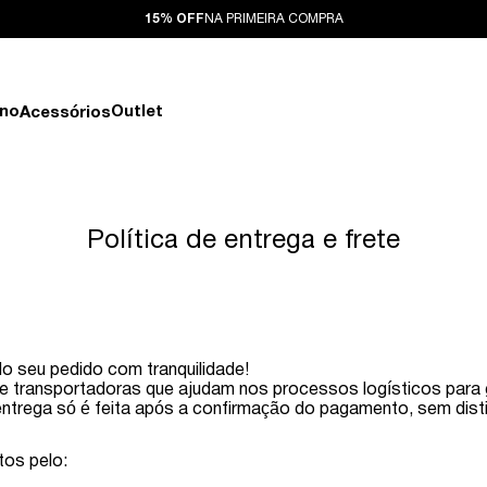
15% OFF
NA PRIMEIRA COMPRA
ino
Outlet
Acessórios
Política de entrega e frete
o seu pedido com tranquilidade!
 transportadoras que ajudam nos processos logísticos para 
 entrega só é feita após a confirmação do pagamento, sem dist
tos pelo: