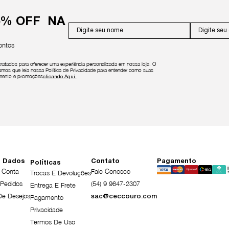
5% OFF NA
ontos
atados para oferecer uma experiência personalizada em nossa loja. O
amos que leia nossa Política de Privacidade para entender como suas
lamento e promoções
 Dados
Contato
Pagamento
Políticas
 Conta
Fale Conosco
Trocas E Devoluções
Pedidos
(54) 9 9647-2307
Entrega E Frete
De Desejos
Pagamento
sac@ceccouro.com
Privacidade
Termos De Uso