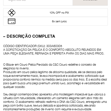
10% OFF no PIX
6x sem juros
DESCRIÇÃO COMPLETA
CÓDIGO IDENTIFICADOR (SKU):
303A60305
A SOFISTICAÇÃO DA PELICA E O CONFORTO ABSOLUTO REUNIDOS EM
UMA PEÇA ELEGANTE, REFINADA E PERFEITA PARA OS DIAS MAIS FRIOS.
O Blazer em Couro Pelica Perolado da C&C Couro redefine o conceito de
elegância no inverno.
Produzido em couro pelica legítimo de altíssima qualidade, ele se destaca pelo
toque extremamente macio, leveza incomparável e acabamento sofisticado que
proporciona conforto térmico na medida certa para os dias frios. É a escolha ideal
para quem busca uma peça premium unindo luxo, aconchego e versatilidade em
qualquer ocasião.
Seu design contemporâneo apresenta uma modelagem impecável que valoriza a
silhueta com naturalidade, oferecendo um caimento elegante sem abrir mão do
conforto. O acabamento refinado reafirma o DNA da C&C Couro, entregando uma
peça com brilho suave, textura delicada e aparência sofisticada, elevando
instantaneamente produções de inverno com requinte e exclusividade.