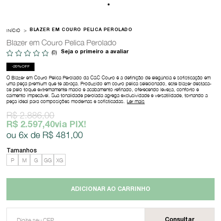
INÍCIO
BLAZER EM COURO PELICA PEROLADO
Blazer em Couro Pelica Perolado
Seja o primeiro a avaliar
(0)
20%
OFF
O Blazer em Couro Pelica Perolado da C&C Couro é a definição de elegância e sofisticação em
uma peça premium que te abraça. Produzido em couro pelica selecionado, este blazer destaca-
se pelo toque extremamente macio e acabamento refinado, oferecendo leveza, conforto e
caimento impecável. Sua tonalidade perolada agrega exclusividade e versatilidade, tornando a
peça ideal para composições modernas e sofisticadas.
Ler mais
R$ 2.886,00
R$ 2.597,40
via PIX!
6x
R$ 481,00
P
M
G
GG
XG