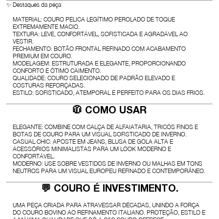
✨
Destaques da peça
MATERIAL:
COURO PELICA LEGÍTIMO PEROLADO DE TOQUE
EXTREMAMENTE MACIO.
TEXTURA:
LEVE, CONFORTÁVEL, SOFISTICADA E AGRADÁVEL AO
VESTIR.
FECHAMENTO:
BOTÃO FRONTAL REFINADO COM ACABAMENTO
PREMIUM EM COURO.
MODELAGEM:
ESTRUTURADA E ELEGANTE, PROPORCIONANDO
CONFORTO E ÓTIMO CAIMENTO.
QUALIDADE:
COURO SELECIONADO DE PADRÃO ELEVADO E
COSTURAS REFORÇADAS.
ESTILO:
SOFISTICADO, ATEMPORAL E PERFEITO PARA OS DIAS FRIOS.
🧥
COMO USAR
ELEGANTE:
COMBINE COM CALÇA DE ALFAIATARIA, TRICÔS FINOS E
BOTAS DE COURO PARA UM VISUAL SOFISTICADO DE INVERNO.
CASUAL CHIC:
APOSTE EM JEANS, BLUSA DE GOLA ALTA E
ACESSÓRIOS MINIMALISTAS PARA UM LOOK MODERNO E
CONFORTÁVEL.
MODERNO:
USE SOBRE VESTIDOS DE INVERNO OU MALHAS EM TONS
NEUTROS PARA UM VISUAL EUROPEU REFINADO E CONTEMPORÂNEO.
💬
COURO É INVESTIMENTO.
UMA PEÇA CRIADA PARA ATRAVESSAR DÉCADAS, UNINDO A FORÇA
DO COURO BOVINO AO REFINAMENTO ITALIANO. PROTEÇÃO, ESTILO E