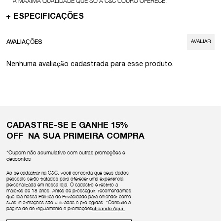
A MÁXIMA QUALIDADE QUE SÓ A
C&C COURO
OFERECE.
ESPECIFICAÇÕES
AVALIAR
Nenhuma avaliação cadastrada para esse produto.
CADASTRE-SE E GANHE 15%
OFF NA SUA PRIMEIRA COMPRA
*Cupom não acumulativo com outras promoções e
descontos
Ao se cadastrar na C&C, você concorda que seus dados
pessoais serão tratados para oferecer uma experiência
personalizada em nossa loja. O cadastro é restrito a
maiores de 18 anos. Antes de prosseguir, recomendamos
que leia nossa Política de Privacidade para entender como
suas informações são utilizadas e protegidas. *Consulte a
página de de regulamento e promoções