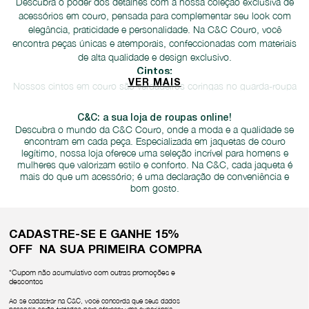
Descubra o poder dos detalhes com a nossa coleção exclusiva de
acessórios em couro, pensada para complementar seu look com
elegância, praticidade e personalidade. Na C&C Couro, você
encontra peças únicas e atemporais, confeccionadas com materiais
de alta qualidade e design exclusivo.
Cintos:
VER MAIS
Nossos cintos em couro são verdadeiros coringas no guarda-roupa
masculino e feminino. Dos clássicos modelos lisos aos modernos
cintos com fivelas diferenciadas, dos versáteis cintos reversíveis aos
C&C: a sua loja de roupas online!
elegantes cintos finos, temos opções para todos os gostos e estilos.
Descubra o mundo da C&C Couro, onde a moda e a qualidade se
encontram em cada peça. Especializada em jaquetas de couro
Carteiras:
legítimo, nossa loja oferece uma seleção incrível para homens e
Nossas carteiras em couro unem funcionalidade e estilo em um
mulheres que valorizam estilo e conforto. Na C&C, cada jaqueta é
único acessório. Com compartimentos para cartões, dinheiro e
mais do que um acessório; é uma declaração de conveniência e
documentos, elas são perfeitas para o dia a dia e para ocasiões
bom gosto.
especiais. Escolha entre modelos masculinos e femininos, com
diferentes tamanhos e designs, e encontre a carteira ideal para você.
Porta-cartões:
CADASTRE-SE E GANHE 15%
Para quem busca praticidade e organização, nossos porta-cartões
OFF NA SUA PRIMEIRA COMPRA
em couro são a escolha perfeita. Compactos e elegantes, eles
acomodam seus cartões com segurança e estilo, facilitando o seu
*Cupom não acumulativo com outras promoções e
dia a dia.
descontos
Porta-óculos:
Ao se cadastrar na C&C, você concorda que seus dados
pessoais serão tratados para oferecer uma experiência